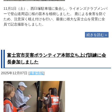
11月1日（土）、西臼塚駐車場に集合し、ライオンズクラブメンバ
ーで登山道周辺に桜の苗木を植樹しました。 鹿による食害を防ぐ
ため、注意深く植え付けを行い、最後に雄大な富士山を背景に全
員で記念撮影をしました。
続きを読む »
富士宮市災害ボランティア本部立ち上げ訓練に会
長参加しました
2025年12月07日
[
最新情報
]