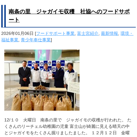
南条の里 ジャガイモ収穫 社協へのフードサポ
ート
2026年01月06日
[
フードサポート事業
,
富士宮紹介
,
最新情報
,
環境・
福祉事業
,
青少年奉仕事業
]
12/１０ 火曜日 南条の里で ジャガイモの収穫が行われた。 た
くさんのリーチェル幼稚園の児童 富士山が綺麗に見える晴天の中
とジャガイモをたくさん掘りましたました。 １２月１２日 金曜