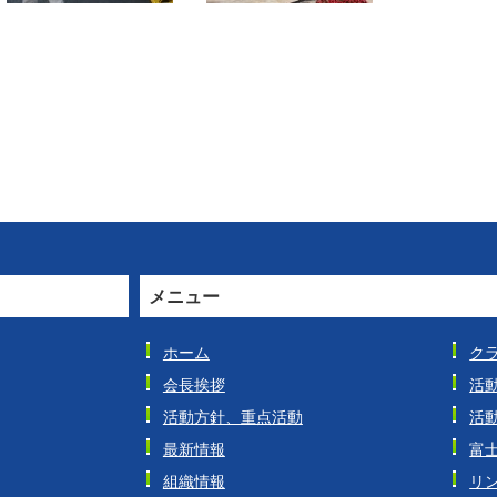
メニュー
ホーム
ク
会長挨拶
活
活動方針、重点活動
活
最新情報
富
組織情報
リ