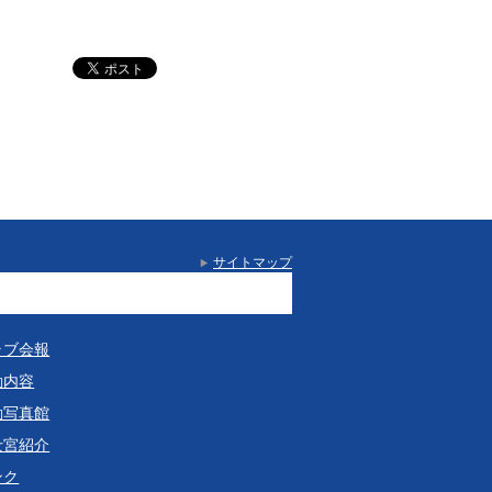
サイトマップ
ラブ会報
動内容
動写真館
士宮紹介
ンク