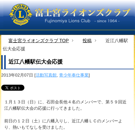
富士宮ライオンズクラブ TOP
投稿
近江八幡駅
伝大会応援
近江八幡駅伝大会応援
2013年02月07日
[
活動写真館
,
青少年奉仕事業
]
１月１３日（日）に、石田会長他４名のメンバーで、第５９回近
江八幡駅伝大会の応援に行ってきました。
前日の１２日（土）に八幡入りし、近江八幡ＬＣのメンバーよ
り、熱いもてなしを受けました。