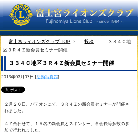
富士宮ライオンズクラブ TOP
投稿
３３４Ｃ地
区３Ｒ４Ｚ新会員セミナー開催
３３４Ｃ地区３Ｒ４Ｚ新会員セミナー開催
2013年03月07日
[
活動写真館
]
２月２０日、パテオンにて、３Ｒ４Ｚの新会員セミナーが開催さ
れました。
４Ｚ合わせて、１５名の新会員とスポンサー、各会長等多数の参
加で行われました。