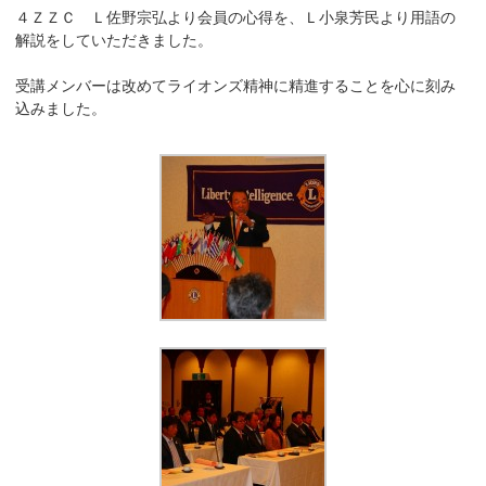
４ＺＺＣ Ｌ佐野宗弘より会員の心得を、Ｌ小泉芳民より用語の
解説をしていただきました。
受講メンバーは改めてライオンズ精神に精進することを心に刻み
込みました。