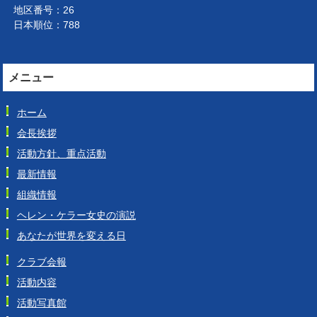
地区番号：26
日本順位：788
メニュー
ホーム
会長挨拶
活動方針、重点活動
最新情報
組織情報
ヘレン・ケラー女史の演説
あなたが世界を変える日
クラブ会報
活動内容
活動写真館