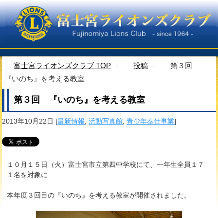
富士宮ライオンズクラブ TOP
投稿
第３回
『いのち』を考える教室
第３回 『いのち』を考える教室
2013年10月22日
[
最新情報
,
活動写真館
,
青少年奉仕事業
]
１０月１５日（火）富士宮市立第四中学校にて、一年生全員１７
１名を対象に
本年度３回目の『いのち』を考える教室が開催されました。