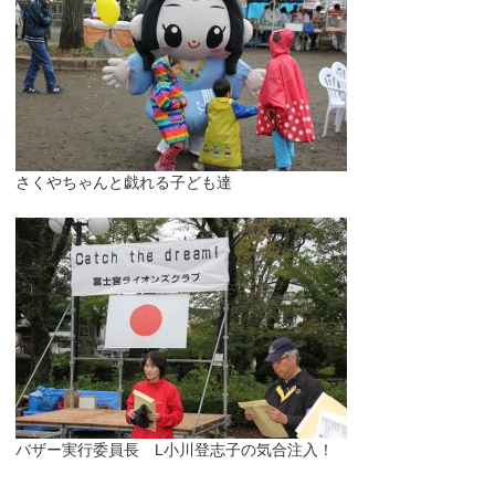
さくやちゃんと戯れる子ども達
バザー実行委員長 L小川登志子の気合注入！