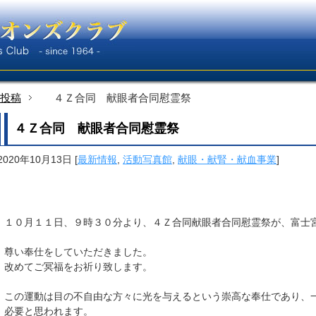
投稿
４Ｚ合同 献眼者合同慰霊祭
４Ｚ合同 献眼者合同慰霊祭
2020年10月13日
[
最新情報
,
活動写真館
,
献眼・献腎・献血事業
]
１０月１１日、９時３０分より、４Ｚ合同献眼者合同慰霊祭が、富士
尊い奉仕をしていただきました。
改めてご冥福をお祈り致します。
この運動は目の不自由な方々に光を与えるという崇高な奉仕であり、
必要と思われます。