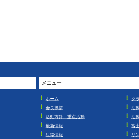
メニュー
ホーム
ク
会長挨拶
活
活動方針、重点活動
活
最新情報
富
組織情報
リ