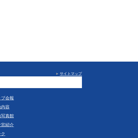
サイトマップ
ラブ会報
動内容
動写真館
士宮紹介
ンク