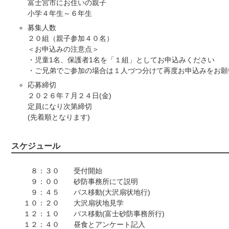
富士宮市にお住いの親子
小学４年生～６年生
募集人数
２０組（親子参加４０名）
＜お申込みの注意点＞
・児童1名、保護者1名を「１組」としてお申込みください
・ご兄弟でご参加の場合は１人づつ分けて再度お申込みをお願
応募締切
２０２６年７月２４日(金)
定員になり次第締切
(先着順となります)
スケジュール
８：３０ 受付開始
９：００ 砂防事務所にて説明
９：４５ バス移動(大沢扇状地行)
１０：２０ 大沢扇状地見学
１２：１０ バス移動(富士砂防事務所行)
１２：４０ 昼食とアンケート記入