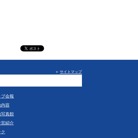
サイトマップ
ラブ会報
動内容
動写真館
士宮紹介
ンク