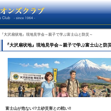
『大沢扇状地』現地見学会～親子で学ぶ富士山と防災～
『大沢扇状地』現地見学会～親子で学ぶ富士山と防
富士山が危ない!?土砂災害との戦い!!