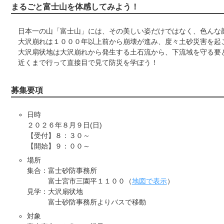
まるごと富士山を体感してみよう！
日本一の山「富士山」には、その美しい姿だけではなく、色んな
大沢崩れは１０００年以上前から崩壊が進み、度々土砂災害を起
大沢扇状地は大沢崩れから発生する土石流から、下流域を守る要
近くまで行って直接目で見て防災を学ぼう！
募集要項
日時
２０２６年８月９日(日)
【受付】８：３０～
【開始】９：００～
場所
集合：富士砂防事務所
富士宮市三園平１１００（
地図で表示
）
見学：大沢扇状地
富士砂防事務所よりバスで移動
対象