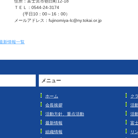
住所：富士宮市朝日町12-18
ＴＥＬ：0544-24-3174
(平日10：00～16：00）
メールアドレス：fujinomiya-lc@ny.tokai.or.jp
最新情報一覧
メニュー
ホーム
ク
会長挨拶
活
活動方針、重点活動
活
最新情報
富
組織情報
リ